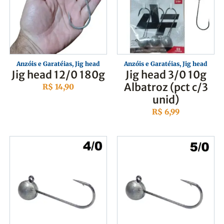
Anzóis e Garatéias
,
Jig head
Anzóis e Garatéias
,
Jig head
Jig head 12/0 180g
Jig head 3/0 10g
Albatroz (pct c/3
R$
14,90
unid)
R$
6,99