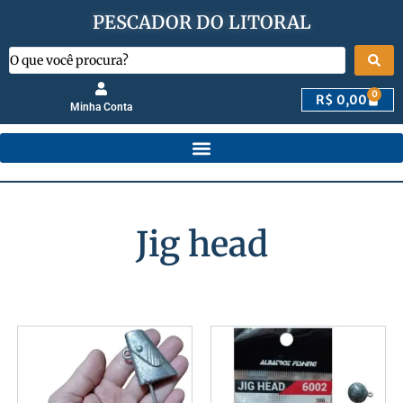
PESCADOR DO LITORAL
0
R$
0,00
Minha Conta
Jig head