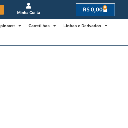
0
R$
0,00
Minha Conta
Spincast
Carretilhas
Linhas e Derivados