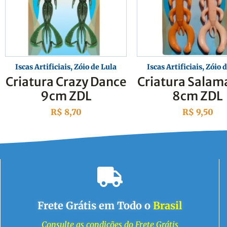
Iscas Artificiais
,
Zóio de Lula
Iscas Artificiais
,
Zóio d
Criatura Crazy Dance
Criatura Salam
9cm ZDL
8cm ZDL
R$
8,70
R$
9,50
Frete Grátis em Todo o
Brasil
Consulte as condições do Frete Grátis