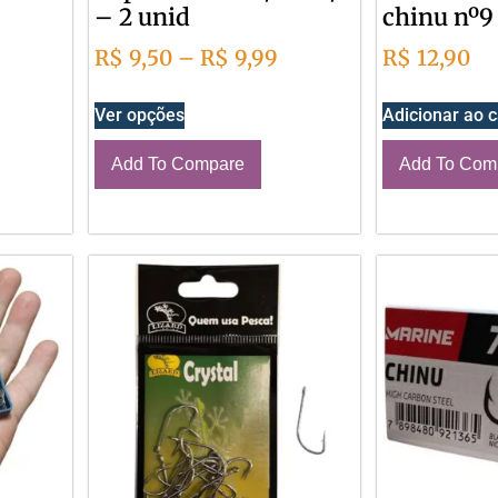
– 2 unid
chinu nº9
R$
9,50
–
R$
9,99
R$
12,90
Ver opções
Adicionar ao c
Add To Compare
Add To Com