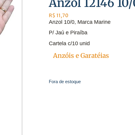
Anzol 12146 10/
R$
11,70
Anzol 10/0, Marca Marine
P/ Jaú e Piraíba
Cartela c/10 unid
anzol100jau
Anzóis e Garatéias
Categoria
Fora de estoque