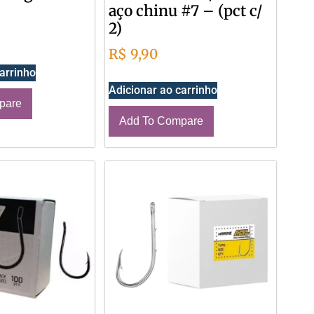
aço chinu #7 – (pct c/
2)
R$
9,90
arrinho
Adicionar ao carrinho
pare
Add To Compare