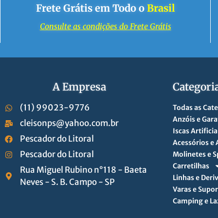
Frete Grátis em Todo o
Brasil
Consulte as condições do Frete Grátis
A Empresa
Categori
(11) 99023-9776
Todas as Cat
Anzóis e Gara
cleisonps@yahoo.com.br
Iscas Artificia
Pescador do Litoral
Acessórios e
Pescador do Litoral
Molinetes e S
Carretilhas
Rua Miguel Rubino n°118 - Baeta
Linhas e Deri
Neves - S. B. Campo - SP
Varas e Supor
Camping e La