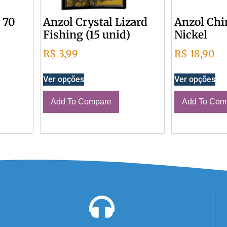
 70
Anzol Crystal Lizard
Anzol Chi
Fishing (15 unid)
Nickel
R$
3,99
R$
18,90
Ver opções
Ver opções
Add To Compare
Add To Com