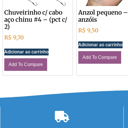
Chuveirinho c/ cabo
Anzol pequeno –
aço chinu #4 – (pct c/
anzóis
2)
R$
9,50
R$
9,70
Adicionar ao carrinho
Adicionar ao carrinho
Add To Compare
Add To Compare