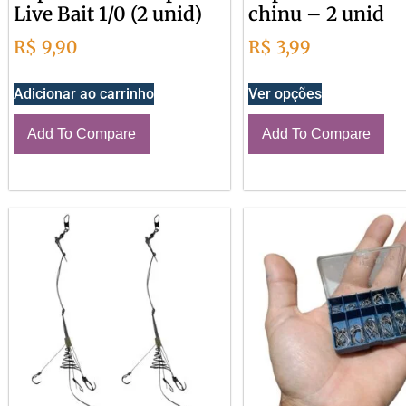
Live Bait 1/0 (2 unid)
chinu – 2 unid
R$
9,90
R$
3,99
Adicionar ao carrinho
Ver opções
Add To Compare
Add To Compare