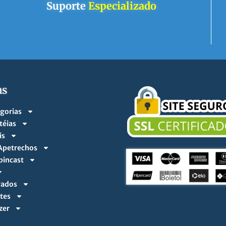
Suporte
Especializado
as
egorias
téias
is
 Apetrechos
pincast
vados
tes
zer