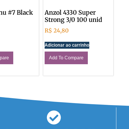
nu #7 Black
Anzol 4330 Super
Strong 3/0 100 unid
R$
24,80
Adicionar ao carrinho
pare
Add To Compare