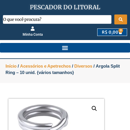
PESCADOR DO LITORAL
0
R$
0,00
Minha Conta
Início
/
Acessórios e Apetrechos
/
Diversos
/ Argola Split
Ring – 10 unid. {vários tamanhos}