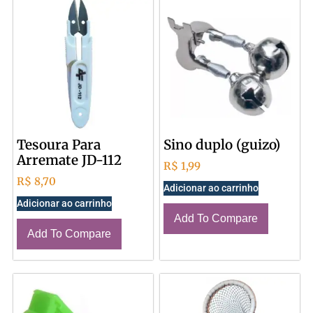
Tesoura Para
Sino duplo (guizo)
Arremate JD-112
R$
1,99
R$
8,70
Adicionar ao carrinho
Adicionar ao carrinho
Add To Compare
Add To Compare