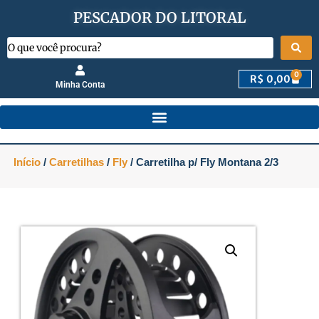
PESCADOR DO LITORAL
0
R$
0,00
Minha Conta
Início
/
Carretilhas
/
Fly
/ Carretilha p/ Fly Montana 2/3