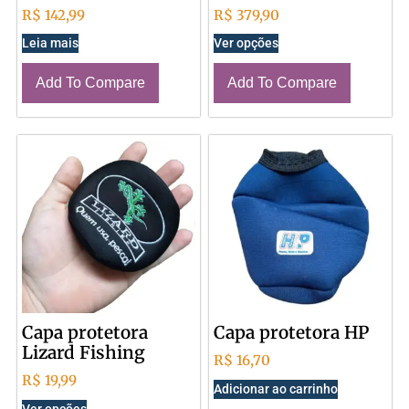
R$
142,99
R$
379,90
Leia mais
Ver opções
Add To Compare
Add To Compare
Capa protetora
Capa protetora HP
Lizard Fishing
R$
16,70
R$
19,99
Adicionar ao carrinho
Ver opções