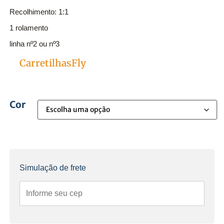
Recolhimento: 1:1
1 rolamento
linha nº2 ou nº3
MLB3339474873
Carretilhas
Fly
Categorias
Cor
Simulação de frete