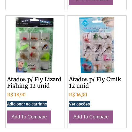
Atados p/ Fly Lizard
Atados p/ Fly Cmik
Fishing 12 unid
12 unid
R$
18,90
R$
16,90
Adicionar ao carrinho
Ver opções
Add To Compare
Add To Compare