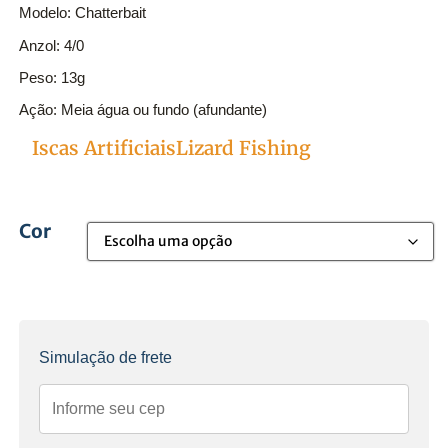
Modelo: Chatterbait
Anzol: 4/0
Peso: 13g
Ação: Meia água ou fundo (afundante)
chaterbait
Iscas Artificiais
Lizard Fishing
Categorias
Cor
Simulação de frete