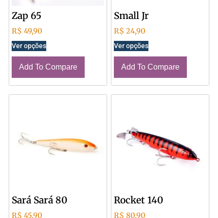
Zap 65
Small Jr
R$
49,90
R$
24,90
Ver opções
Ver opções
Add To Compare
Add To Compare
Sará Sará 80
Rocket 140
R$
45,90
R$
80,90