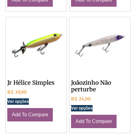
Jr Hélice Simples
Joãozinho Não
perturbe
R$
39,90
R$
24,90
Ver opções
Ver opções
Add To Compare
Add To Compare