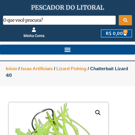
PESCADOR DO LITORAL
0
R$
0,00
Minha Conta
Início
/
Iscas Artificiais
/
Lizard Fishing
/ Chatterbait Lizard
4/0