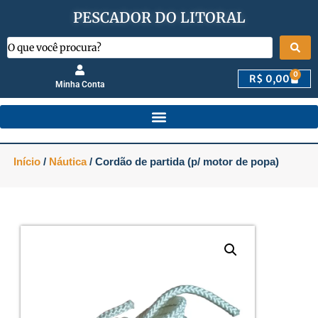
PESCADOR DO LITORAL
0
R$
0,00
Minha Conta
Início
/
Náutica
/ Cordão de partida (p/ motor de popa)