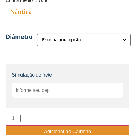
Comprimento: 1,70m
Cordaopartida
Náutica
Categoria
Diâmetro
Simulação de frete
Adicionar ao Carrinho