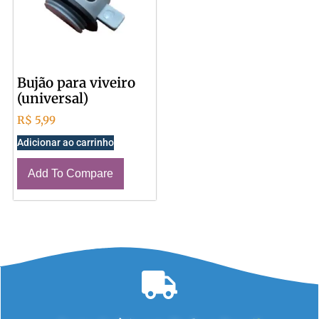
Bujão para viveiro
(universal)
R$
5,99
Adicionar ao carrinho
Add To Compare