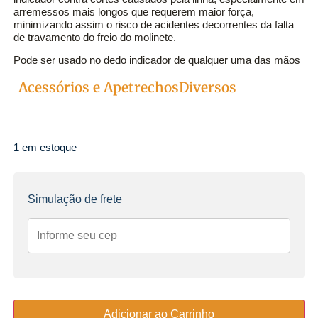
arremessos mais longos que requerem maior força,
minimizando assim o risco de acidentes decorrentes da falta
de travamento do freio do molinete.
Pode ser usado no dedo indicador de qualquer uma das mãos
Acessórios e Apetrechos
Diversos
Categorias
1 em estoque
Simulação de frete
Adicionar ao Carrinho