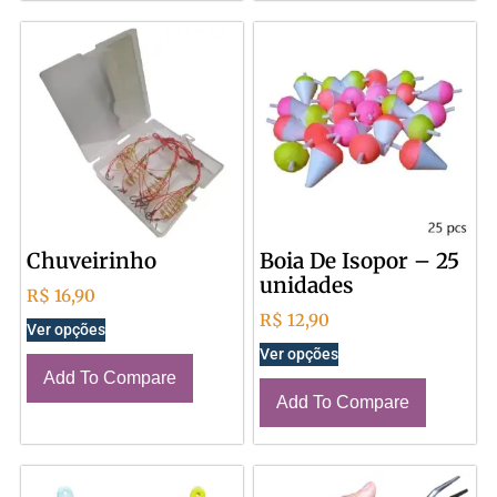
Chuveirinho
Boia De Isopor – 25
unidades
R$
16,90
R$
12,90
Ver opções
Ver opções
Add To Compare
Add To Compare