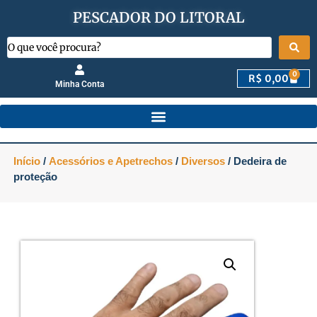
PESCADOR DO LITORAL
0
R$
0,00
Minha Conta
Início
/
Acessórios e Apetrechos
/
Diversos
/ Dedeira de
proteção