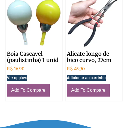
Boia Cascavel
Alicate longo de
(paulistinha) 1 unid
bico curvo, 27cm
R$
16,90
R$
45,90
Ver opções
Adicionar ao carrinho
Add To Compare
Add To Compare