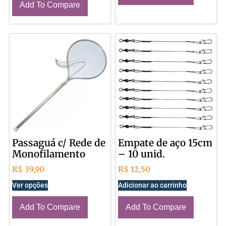
Add To Compare
Passaguá c/ Rede de
Empate de aço 15cm
Monofilamento
– 10 unid.
R$
39,90
R$
12,50
Ver opções
Adicionar ao carrinho
Add To Compare
Add To Compare