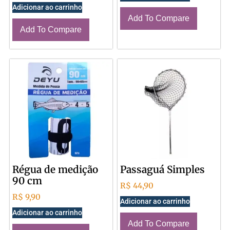
Adicionar ao carrinho
Add To Compare
Add To Compare
Régua de medição
Passaguá Simples
90 cm
R$
44,90
R$
9,90
Adicionar ao carrinho
Adicionar ao carrinho
Add To Compare