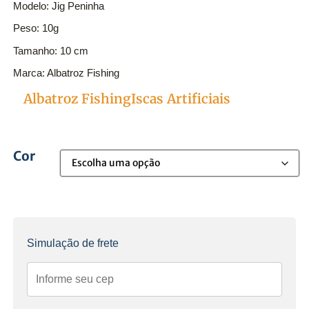
Modelo: Jig Peninha
Peso: 10g
Tamanho: 10 cm
Marca: Albatroz Fishing
Peninha10g
Albatroz Fishing
Iscas Artificiais
Categorias
Cor
Simulação de frete