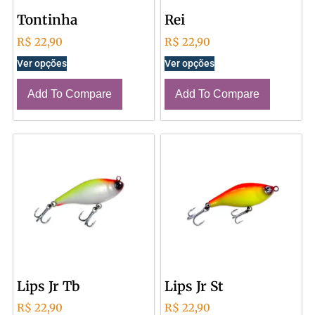
Tontinha
Rei
R$
22,90
R$
22,90
Ver opções
Ver opções
Add To Compare
Add To Compare
Lips Jr Tb
Lips Jr St
R$
22,90
R$
22,90