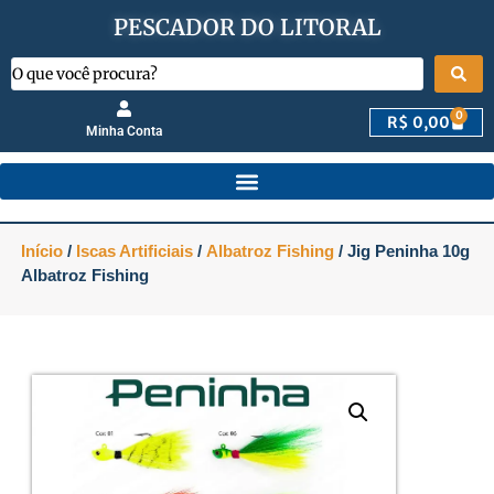
PESCADOR DO LITORAL
0
R$
0,00
Minha Conta
Início
/
Iscas Artificiais
/
Albatroz Fishing
/ Jig Peninha 10g
Albatroz Fishing