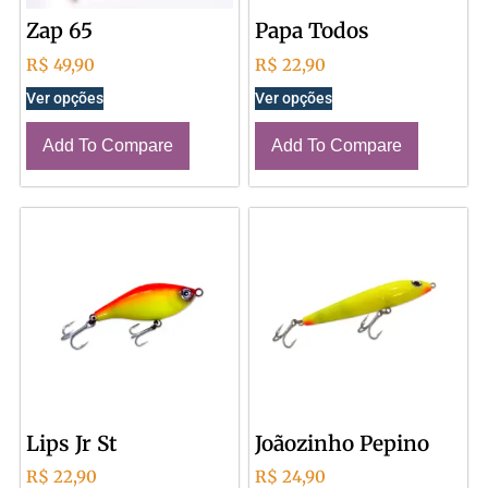
Zap 65
Papa Todos
R$
49,90
R$
22,90
Ver opções
Ver opções
Add To Compare
Add To Compare
Lips Jr St
Joãozinho Pepino
R$
22,90
R$
24,90