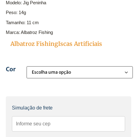
Modelo: Jig Peninha
Peso: 14g
Tamanho: 11 cm
Marca: Albatroz Fishing
Peninha14g
Albatroz Fishing
Iscas Artificiais
Categorias
Cor
Simulação de frete