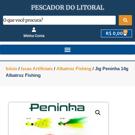
PESCADOR DO LITORAL
0
R$
0,00
Minha Conta
Início
/
Iscas Artificiais
/
Albatroz Fishing
/ Jig Peninha 14g
Albatroz Fishing