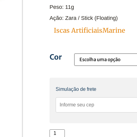
Peso: 11g
Ação: Zara / Stick (Floating)
ProSlider90
Iscas Artificiais
Marine
Categorias
Cor
Simulação de frete