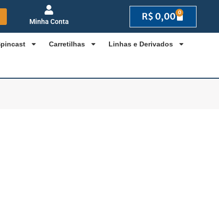
0
R$
0,00
Minha Conta
Spincast
Carretilhas
Linhas e Derivados