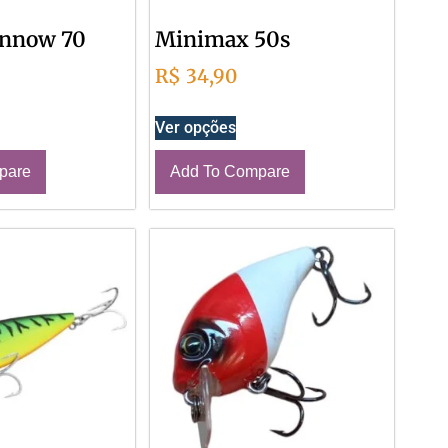
innow 70
Minimax 50s
R$
34,90
Ver opções
pare
Add To Compare