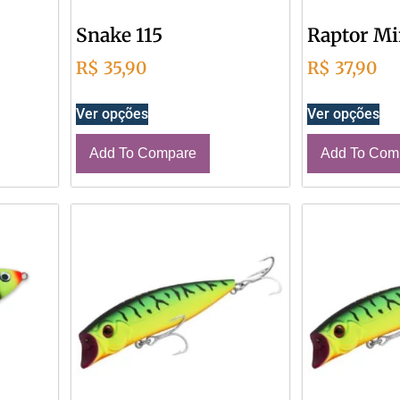
Snake 115
Raptor M
R$
35,90
R$
37,90
Ver opções
Ver opções
Add To Compare
Add To Com