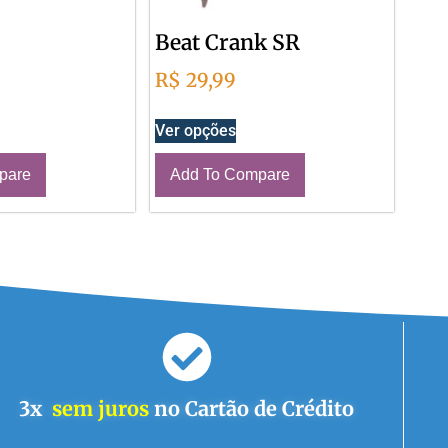
Beat Crank SR
R$
29,99
Ver opções
pare
Add To Compare
3x
sem juros
no Cartão de Crédito