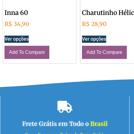
Inna 60
Charutinho Héli
R$
34,90
R$
28,90
Ver opções
Ver opções
Add To Compare
Add To Compare
Frete Grátis em Todo o
Brasil