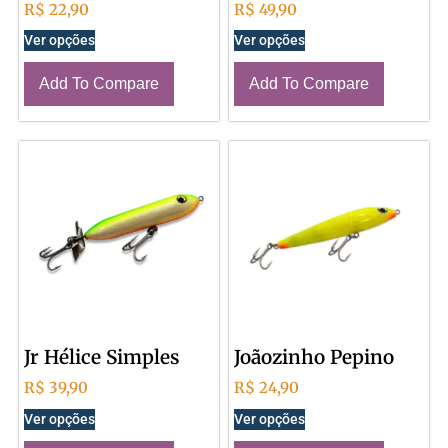
R$
22,90
R$
49,90
Ver opções
Ver opções
Add To Compare
Add To Compare
Jr Hélice Simples
Joãozinho Pepino
R$
39,90
R$
24,90
Ver opções
Ver opções