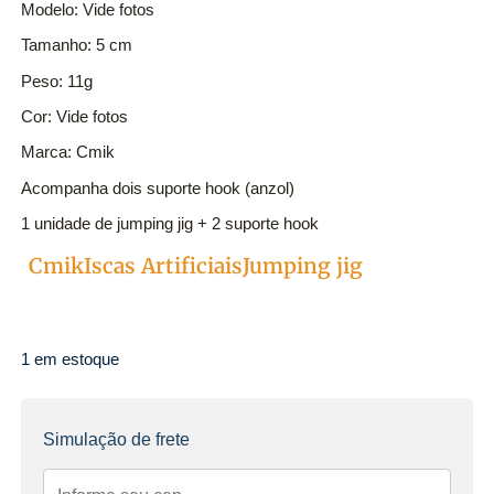
Modelo: Vide fotos
Tamanho: 5 cm
Peso: 11g
Cor: Vide fotos
Marca: Cmik
Acompanha dois suporte hook (anzol)
1 unidade de jumping jig + 2 suporte hook
Cmik
Iscas Artificiais
Jumping jig
Categorias
1 em estoque
Simulação de frete