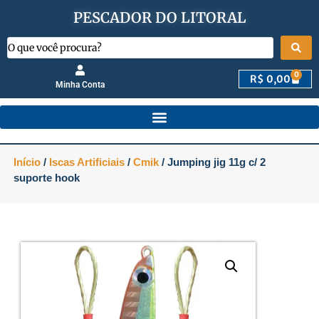
PESCADOR DO LITORAL
0
R$
0,00
Minha Conta
Início
/
Iscas Artificiais
/
Cmik
/ Jumping jig 11g c/ 2
suporte hook