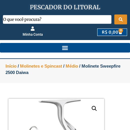
PESCADOR DO LITORAL
0
R$
0,00
Minha Conta
Início
/
Molinetes e Spincast
/
Médio
/ Molinete Sweepfire
2500 Daiwa