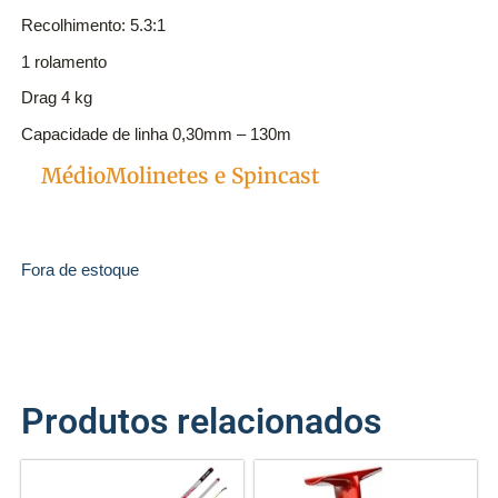
Recolhimento: 5.3:1
1 rolamento
Drag 4 kg
Capacidade de linha 0,30mm – 130m
sweepfire2500
Médio
Molinetes e Spincast
Categorias
Fora de estoque
Produtos relacionados