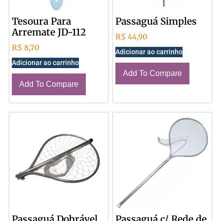
Tesoura Para
Passaguá Simples
Arremate JD-112
R$
44,90
R$
8,70
Adicionar ao carrinho
Adicionar ao carrinho
Add To Compare
Add To Compare
Passaguá Dobrável
Passaguá c/ Rede de