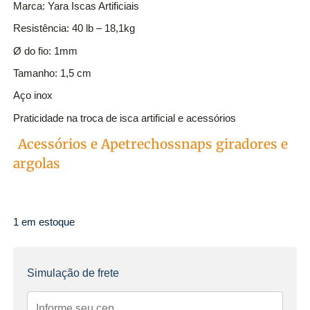
Marca: Yara Iscas Artificiais
Resistência: 40 lb – 18,1kg
Ø do fio: 1mm
Tamanho: 1,5 cm
Aço inox
Praticidade na troca de isca artificial e acessórios
Acessórios e Apetrechos
snaps giradores e
Categorias
argolas
1 em estoque
Simulação de frete