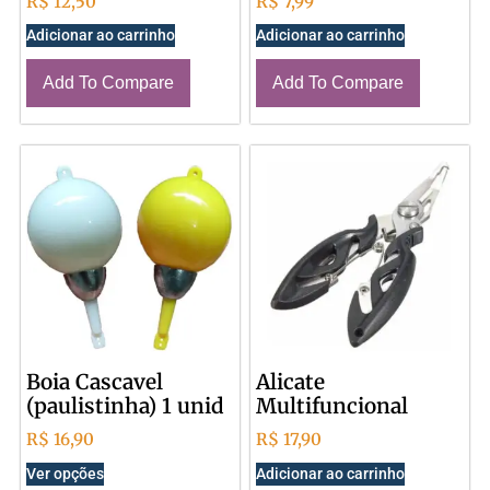
R$
12,50
R$
7,99
Adicionar ao carrinho
Adicionar ao carrinho
Add To Compare
Add To Compare
Boia Cascavel
Alicate
(paulistinha) 1 unid
Multifuncional
R$
16,90
R$
17,90
Ver opções
Adicionar ao carrinho