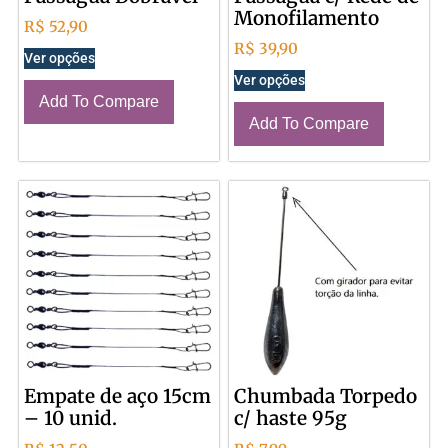
Monofilamento
R$
52,90
R$
39,90
Ver opções
Ver opções
Add To Compare
Add To Compare
Empate de aço 15cm
Chumbada Torpedo
– 10 unid.
c/ haste 95g