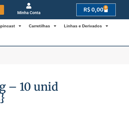
0
R$
0,00
Minha Conta
Spincast
Carretilhas
Linhas e Derivados
ng – 10 unid
}