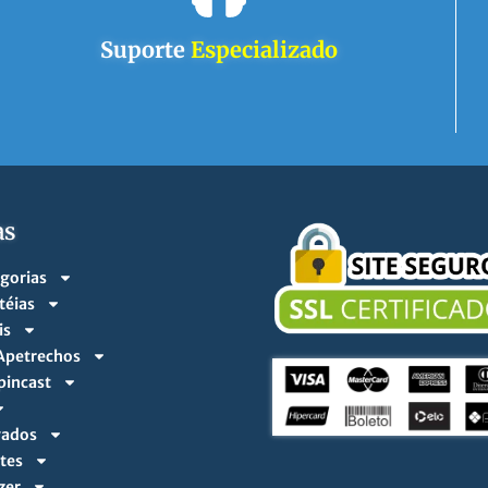
Suporte
Especializado
as
egorias
téias
is
 Apetrechos
pincast
vados
tes
zer