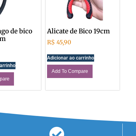
ngo de bico
Alicate de Bico 19cm
cm
R$
45,90
Adicionar ao carrinho
arrinho
Add To Compare
pare