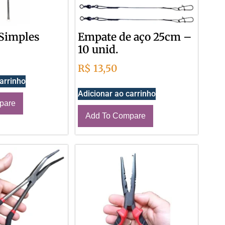
Simples
Empate de aço 25cm –
10 unid.
R$
13,50
arrinho
Adicionar ao carrinho
pare
Add To Compare