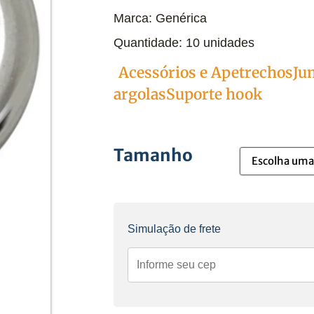
Marca: Genérica
Quantidade: 10 unidades
solidring10unid
Acessórios e Apetrechos
Ju
Categorias
argolas
Suporte hook
Tamanho
Simulação de frete