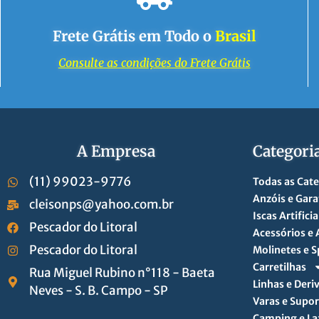
Frete Grátis em Todo o
Brasil
Consulte as condições do Frete Grátis
A Empresa
Categori
(11) 99023-9776
Todas as Cat
Anzóis e Gara
cleisonps@yahoo.com.br
Iscas Artificia
Pescador do Litoral
Acessórios e
Pescador do Litoral
Molinetes e S
Carretilhas
Rua Miguel Rubino n°118 - Baeta
Linhas e Deri
Neves - S. B. Campo - SP
Varas e Supor
Camping e La