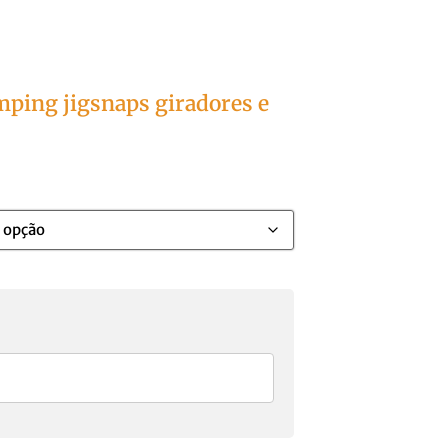
mping jig
snaps giradores e