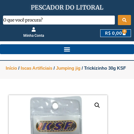
PESCADOR DO LITORAL
0
R$
0,00
Minha Conta
Início
/
Iscas Artificiais
/
Jumping jig
/ Trickizinho 30g KSF