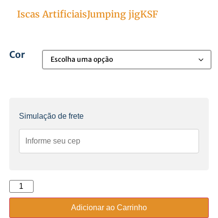
trickizinho30g
Iscas Artificiais
Jumping jig
KSF
Categorias
Cor
Simulação de frete
Adicionar ao Carrinho